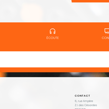
ÉCOUTE
CONS
CONTACT
6, rue Ampère
Z.I. des Césardes