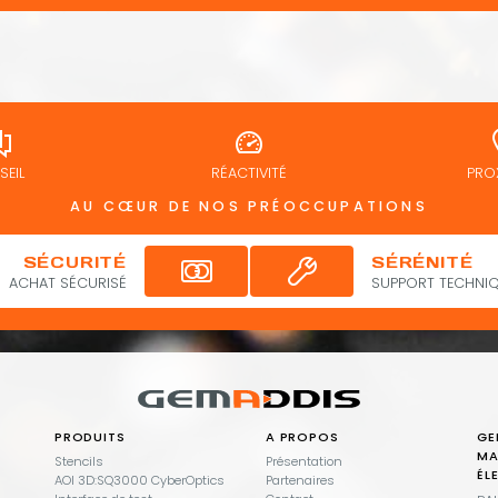
EIL
RÉACTIVITÉ
PRO
AU CŒUR DE NOS PRÉOCCUPATIONS
SÉCURITÉ
SÉRÉNITÉ
ACHAT SÉCURISÉ
SUPPORT TECHNIQ
PRODUITS
A PROPOS
GE
MA
Stencils
Présentation
ÉL
AOI 3D:SQ3000 CyberOptics
Partenaires