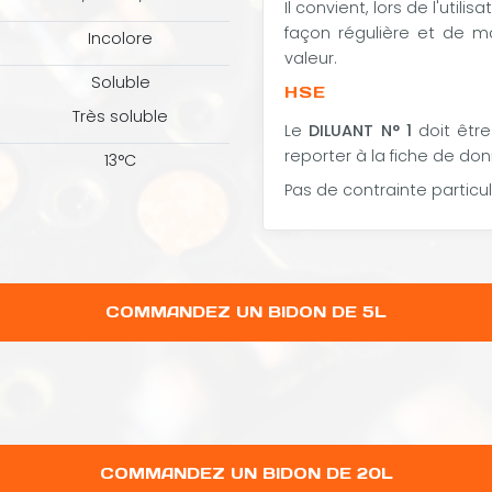
Il convient, lors de l'util
façon régulière et de ma
Incolore
valeur.
Soluble
HSE
Très soluble
Le
DILUANT N° 1
doit être
reporter à la fiche de do
13°C
Pas de contrainte particul
COMMANDEZ UN BIDON DE 5L
C
OMMANDEZ UN BIDON DE 20L