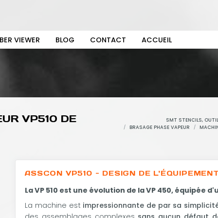
BER VIEWER
BLOG
CONTACT
ACCUEIL
UR VP510 DE
SMT STENCILS, OUTI
BRASAGE PHASE VAPEUR
MACHI
ASSCON VP510 - DESIGN DE L'ÉQUIPEMEN
La VP 510 est une évolution de la VP 450, équipée 
La machine est
impressionnante de par sa simplicit
des assemblages complexes
sans aucun défaut d