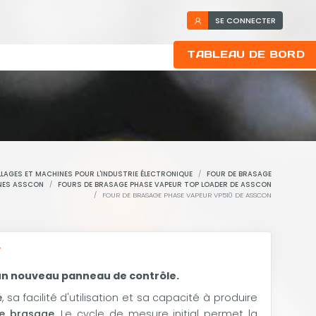
SE CONNECTER
TABLEAU DE BORD
LLAGES ET MACHINES POUR L'INDUSTRIE ÉLECTRONIQUE
FOUR DE BRASAGE
NES ASSCON
FOURS DE BRASAGE PHASE VAPEUR TOP LOADER DE ASSCON
FOUR DE BRASAGE PHASE VAPEUR VP510 DE ASSCON
T
d'un nouveau panneau de contrôle.
é
, sa facilité d'utilisation et sa capacité à produire
e brasage
. Le cycle de mesure initial permet la