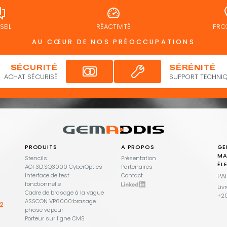
EIL
RÉACTIVITÉ
PRO
AU CŒUR DE NOS PRÉOCCUPATIONS
SÉCURITÉ
SÉRÉNITÉ
ACHAT SÉCURISÉ
SUPPORT TECHNIQ
PRODUITS
A PROPOS
GE
MA
Stencils
Présentation
ÉL
AOI 3D:SQ3000 CyberOptics
Partenaires
Interface de test
Contact
PA
fonctionnelle
Liv
Cadre de brasage à la vague
+20
ASSCON VP6000:brasage
02
phase vapeur
Porteur sur ligne CMS