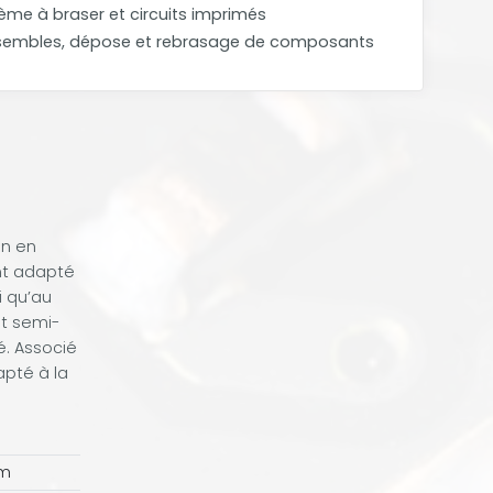
rème à braser et circuits imprimés
sembles, dépose et rebrasage de composants
on en
ent adapté
i qu’au
t semi-
é. Associé
pté à la
mm