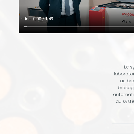
Le s
laboratoi
au bra
brasag
automatiq
au syst