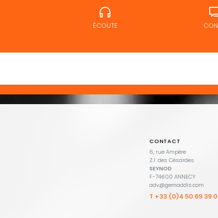
ÉCOUTE
CONS
CONTACT
6, rue Ampère
Z.I. des Césardes
SEYNOD
F-74600 ANNECY
adv@gemaddis.com
T +33 (0)4 50 69 39 