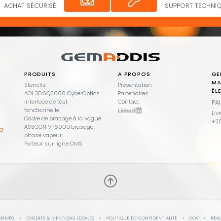
ACHAT SÉCURISÉ
SUPPORT TECHNIQ
PRODUITS
A PROPOS
GE
MA
Stencils
Présentation
ÉL
AOI 3D:SQ3000 CyberOptics
Partenaires
Interface de test
Contact
PA
fonctionnelle
Liv
Cadre de brasage à la vague
+20
ASSCON VP6000:brasage
02
phase vapeur
Porteur sur ligne CMS
ERVÉS.
•
CRÉDITS & MENTIONS LÉGALES
•
POLITIQUE DE CONFIDENTIALITÉ
•
CGV
•
RÉAL