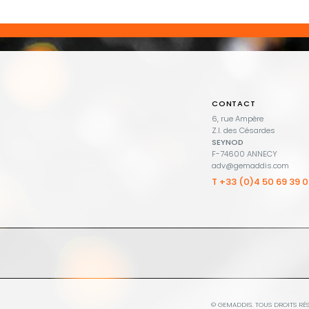
CONTACT
6, rue Ampère
Z.I. des Césardes
SEYNOD
F-74600 ANNECY
adv@gemaddis.com
T +33 (0)4 50 69 39 
© GEMADDIS. TOUS DROITS RÉS