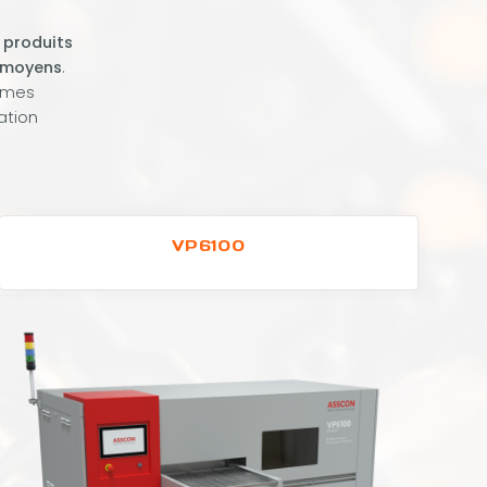
 produits
à moyens
.
tèmes
ation
VP6100