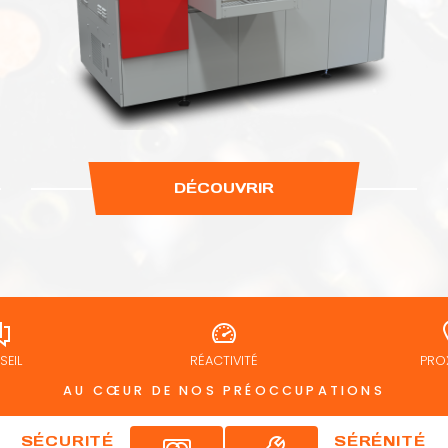
DÉCOUVRIR
EIL
RÉACTIVITÉ
PRO
AU CŒUR DE NOS PRÉOCCUPATIONS
SÉCURITÉ
SÉRÉNITÉ