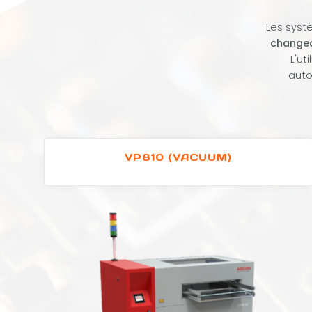
Les syst
change
L'ut
aut
VP810 (VACUUM)