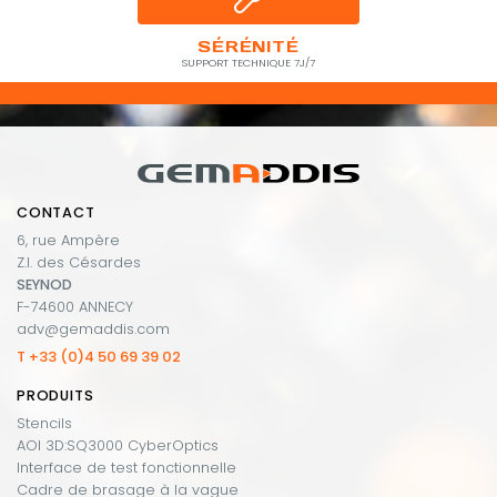
SÉRÉNITÉ
SUPPORT TECHNIQUE 7J/7
CONTACT
6, rue Ampère
Z.I. des Césardes
SEYNOD
F-74600 ANNECY
adv@gemaddis.com
T +33 (0)4 50 69 39 02
PRODUITS
Stencils
AOI 3D:SQ3000 CyberOptics
Interface de test fonctionnelle
Cadre de brasage à la vague